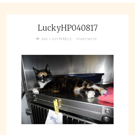
LuckyHP040817
FULL
PIXELS
450 × 337
STARTSEITE
SIZE